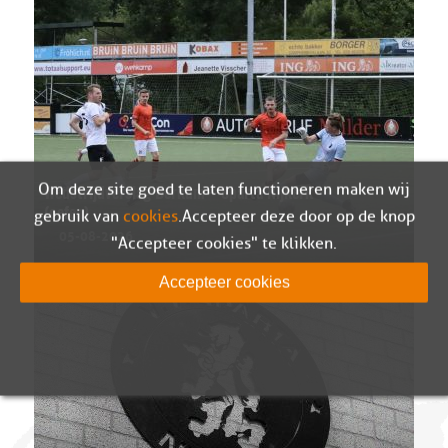
Om deze site goed te laten functioneren maken wij
Wedstrijdverslag Berkum – Sparta Nijkerk
gebruik van
cookies
. Accepteer deze door op de knop
(oefen)
05-08-2026
"Accepteer cookies" te klikken.
Accepteer cookies