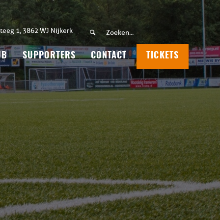
teeg 1, 3862 WJ Nijkerk
UB
SUPPORTERS
CONTACT
TICKETS