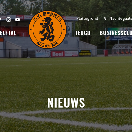
Plattegrond
Nachtegaals
 ELFTAL
JEUGD
BUSINESSCL
NIEUWS