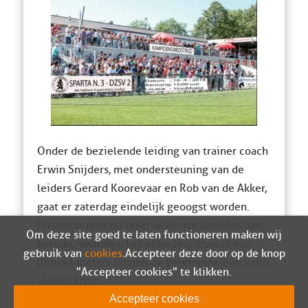
Onder de bezielende leiding van trainer coach
Erwin Snijders, met ondersteuning van de
leiders Gerard Koorevaar en Rob van de Akker,
gaat er zaterdag eindelijk geoogst worden.
Promotie naar de reserve eerste klasse is dan
Om deze site goed te laten functioneren maken wij
bereikt, waarmee het opleidingstraject van
gebruik van
cookies
. Accepteer deze door op de knop
(jonge) spelers binnen de vereniging een extra
"Accepteer cookies" te klikken.
impuls krijgt.
Accepteer cookies