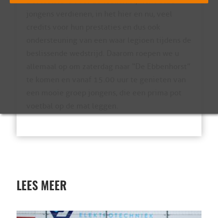
Dat laatste is voor de toekomst, want deze
jongens verdienen, in het hier en nu, veel
credits voor hun prestaties en dus ook
ondersteuning van een waar legioen tijdens de
beslissende wedstrijd. Daarom roepen we u
allemaal op om zaterdag naar “De Ebbenhorst”
te komen en vanaf 15.00 uur te genieten van
een mooie groep jongens, die een prima pot
voetbal op de mat leggen.
LEES MEER