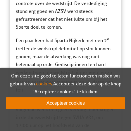
controle over de wedstrijd. De verdediging
stond erg goed en AZSV werd steeds
gefrustreerder dat het niet lukte om bij het
Sparta doel te komen.
e
Een paar keer had Sparta Nijkerk met een 2
treffer de wedstrijd definitief op slot kunnen
gooien, maar de afwerking was nog niet
helemaal op orde. Gedisciplineerd en hard
werkend werd de wedstrijd uitgespeeld en zo
Om deze site goed te laten functioneren maken wij
e
was de eerste overwinning in de 3
klasse een
gebruik van
cookies
. Accepteer deze door op de knop
feit.
"Accepteer cookies" te klikken.
Een mooi begin van de competitie, dat
Accepteer cookies
volgende week een goed vervolg moet krijgen
in de thuiswedstrijd tegen SVHA VR1, om
17:00 uur op het hoofdveld van de