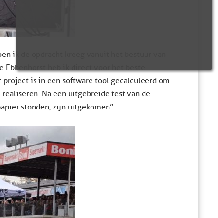
Toen ik de opdracht kreeg vanuit het bestuur van
e Ebbenhorst heb ik direct voor het beste
project is in een software tool gecalculeerd om
 realiseren. Na een uitgebreide test van de
 papier stonden, zijn uitgekomen”.