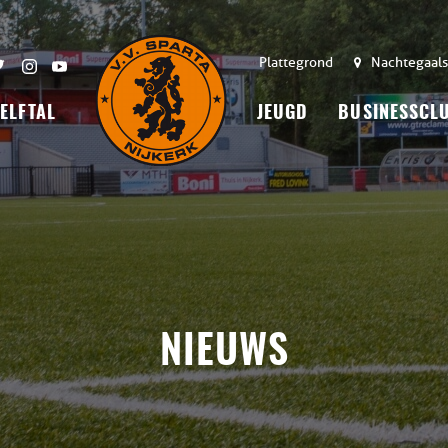
Plattegrond
Nachtegaals
 ELFTAL
JEUGD
BUSINESSCL
NIEUWS