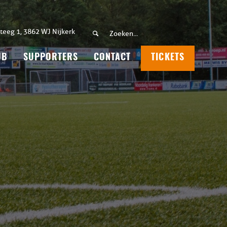
teeg 1, 3862 WJ Nijkerk
UB
SUPPORTERS
CONTACT
TICKETS