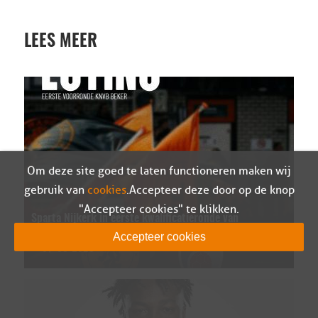
LEES MEER
Om deze site goed te laten functioneren maken wij
gebruik van
cookies
. Accepteer deze door op de knop
"Accepteer cookies" te klikken.
Sparta Nijkerk in eerste kwalificatieronde van
de Eurojackpot KNVB Beker tegen SV Venray
Accepteer cookies
07-08-2026