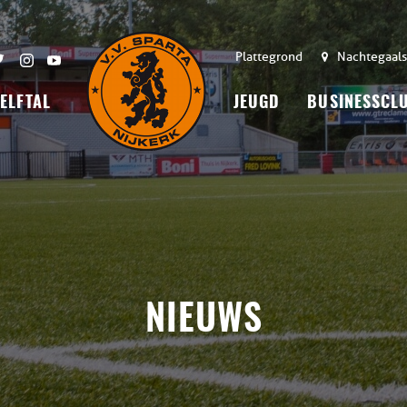
Plattegrond
Nachtegaals
 ELFTAL
JEUGD
BUSINESSCL
NIEUWS