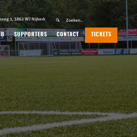
teeg 1, 3862 WJ Nijkerk
UB
SUPPORTERS
CONTACT
TICKETS