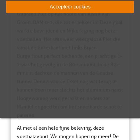
minuut. Een meer dan geweldige voorzet van
Accepteer cookies
Gilbrano Plet op het hoofd van Justin van
Groen. BAM 0-1, die zat er lekker in! Deze goal
werkte bevrijdend en Nijkerk ging nog beter
voetballen. Het was weer weergaloze Plet die
vanaf de linkerkant met links Bryan
Burgerhout perfect bediende, een prachtige 0-
2 was het gevolg in de 80e minuut. In de 82e
minuut dachten de mannen van de Goudse
trainer Dennis van de IJssel nog wat terug te
kunnen doen maar slechts het aluminium naast
Hoogewoning werd geraakt en anders zat
Manuel er goed bij om het snoeiharde schot te
pareren.
Al met al een hele fijne beleving, deze
voetbalavond. We mogen hopen op meer! De