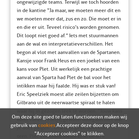
ongewijzigde teams. Terwijl we toch hoorden
in de kantine “Ja maar, we moeten meer dit en
we moeten meer dat, zus en zo. Die moet er in
en die er uit. Teveel risico’s worden genomen.
Dit loopt niet goed af.” Iets met stuurmannen
aan de wal en interpretatieverschillen. Het
begon al vlot met aanvallen van de Spartanen.
Kansje voor Frank Heus en een joekel van een
kans voor Plet. Uit werkelijk een prachtige
aanval van Sparta had Plet de bal voor het
intikken maar hij faalde. Hij was er stuk van!
Eric Speelziek moest alle zeilen bijzetten om
Gilbrano uit de neerwaartse spiraal te halen
waar hij in gezogen leek te worden. “Jouw kans
Om deze site goed te laten functioneren maken wij
komt vanzelf Pletje, gewoon doorgaan met wat
gebruik van
cookies
. Accepteer deze door op de knop
je doet jongen”. Ook hier geen dovemans
"Accepteer cookies" te klikken.
oren. Plet’s moment kwam er in de 67e