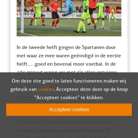
In de tweede helft gingen de Spartanen door
met waar ze mee waren geëindigd in de eerste
helft……goed en bovenal mooi voetbal. In de
49e minuut waren we met z’n allen getuigen
van een tikkietakkie voetbal van de bovenste
Om deze site goed te laten functioneren maken wij
plank maar het werd net iets te ver
gebruik van
cookies
. Accepteer deze door op de knop
doorgevoerd. Het was wel even smullen
"Accepteer cookies" te klikken.
hoor…..man man, daar werd ik vrolijk van. Na
Accepteer cookies
66 minuten voetbal was het Donny van der
Wal die zag dat een schot van afstand wel tot
de mogelijkheden zou kunnen behoren. Zo