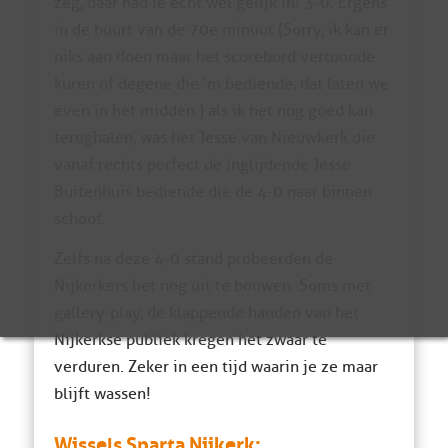
zeg, daar had ie echt wel gelijk in! 3-0. Ergens
in de buurt van de 70e minuut (Sorry, ik kan er
niks aan doen maar het scorebord vertoonde
kuren of degene die ‘m bediende, dat laten we
even in het midden.) als ik het nog goed kan
terughalen, was het Jesse van Nieuwkerk die
vanaf rechts perfect de inglijdende Jesse
Buitenhuis bediende die de 4-0 naar binnen
schoof.
Zelfs na deze 4-0 stand probeerden de
Nijkerkers het nog uit te bouwen. Soms met
gallery-play, de klappende handen van het
Nijkerkse publiek kregen het zwaar te
verduren. Zeker in een tijd waarin je ze maar
blijft wassen!
Wissels Sparta Nijkerk: