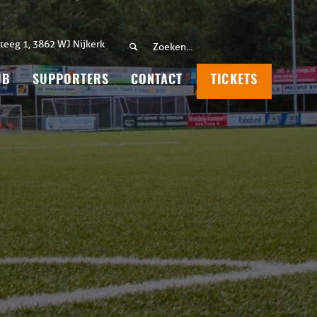
teeg 1, 3862 WJ Nijkerk
UB
SUPPORTERS
CONTACT
TICKETS