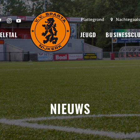
Plattegrond
Nachtegaals
 ELFTAL
JEUGD
BUSINESSCL
NIEUWS