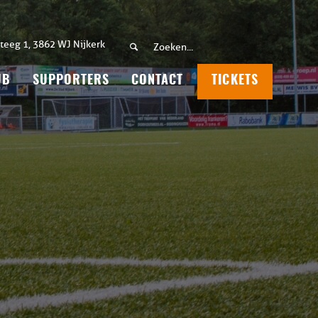
teeg 1, 3862 WJ Nijkerk
UB
SUPPORTERS
CONTACT
TICKETS