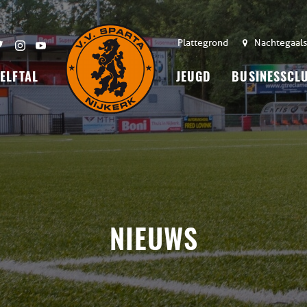
Plattegrond
Nachtegaals
 ELFTAL
JEUGD
BUSINESSCL
NIEUWS