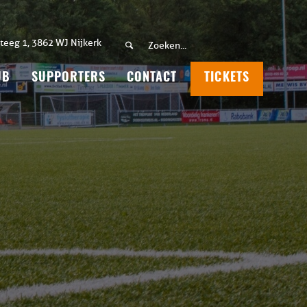
teeg 1, 3862 WJ Nijkerk
UB
SUPPORTERS
CONTACT
TICKETS