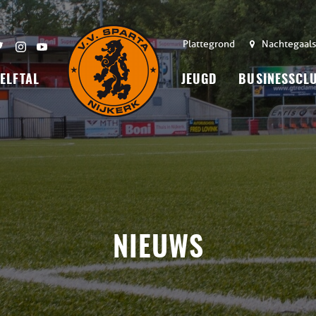
Plattegrond
Nachtegaals
 ELFTAL
JEUGD
BUSINESSCL
NIEUWS