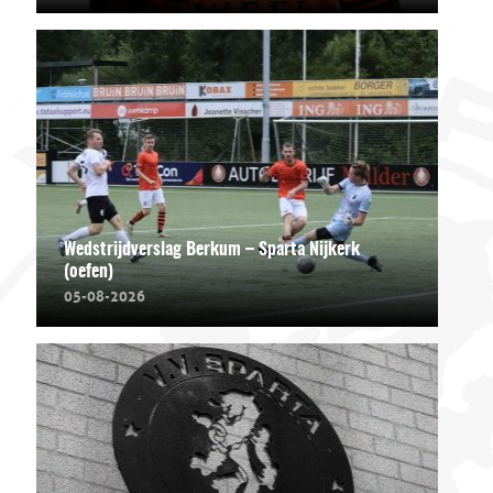
Wedstrijdverslag Berkum – Sparta Nijkerk
(oefen)
05-08-2026