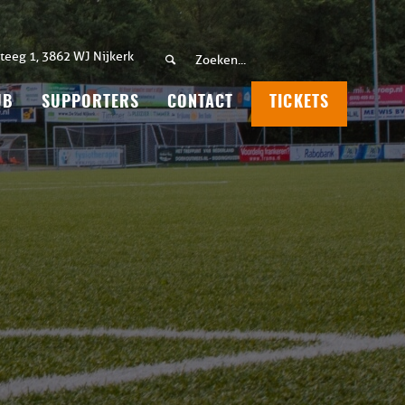
teeg 1, 3862 WJ Nijkerk
UB
SUPPORTERS
CONTACT
TICKETS