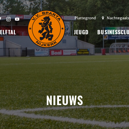
Plattegrond
Nachtegaals
 ELFTAL
JEUGD
BUSINESSCL
NIEUWS