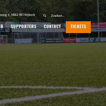
teeg 1, 3862 WJ Nijkerk
UB
SUPPORTERS
CONTACT
TICKETS