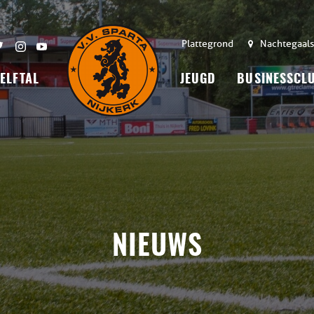
Plattegrond
Nachtegaals
 ELFTAL
JEUGD
BUSINESSCL
NIEUWS