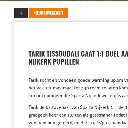
13 december 2013
NIEUWSOVERZICHT
TARIK TISSOUDALI GAAT 1:1 DUEL A
NIJKERK PUPILLEN
Tarik zocht en vond een goede warming up, om v
het vak 1:1 maximaal tot zijn recht te laten kom
circuittrainingen die Sparta Nijkerk wekelijks aa
Tarik de baltovenaar van Sparta Nijkerk 1 : “de 
graag een keer aan sluiten als gasttrainer zodat i
veel van hun geleerd, en die ’tricks’ ga ik vandaa