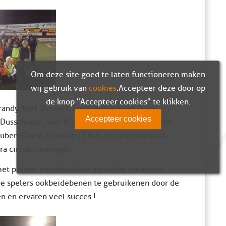
Om deze site goed te laten functioneren maken
wij gebruik van
cookies
. Accepteer deze door op
de knop "Accepteer cookies" te klikken.
randy, Bart Stolwijk, Jaron Ruitenbeek, Tom
Accepteer cookies
 Dusschoten, Tom Wallet, Gertjan Buitink, Marko
 Ruben, Owen, Renzo en Chiel, en stagiaires van
a circuittrainingen.
et plezier en individuele aandacht, creatieve,
e spelers ook beide benen te gebruiken en door de
n en ervaren veel succes !