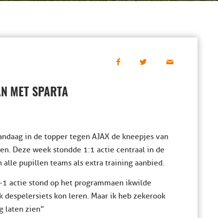
AN MET SPARTA
andaag in de topper tegen AJAX de kneepjes van
en. Deze week stond de 1:1 actie centraal in de
n alle pupillen teams als extra training aanbied.
1-1 actie stond op het programma en ik wilde
k de spelers iets kon leren. Maar ik heb zeker ook
g laten zien”