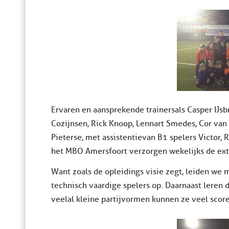
Ervaren en aansprekende trainers als Casper IJsb
Cozijnsen, Rick Knoop, Lennart Smedes, Cor van
Pieterse, met assistentie van B1 spelers Victor,
het MBO Amersfoort verzorgen wekelijks de extr
Want zoals de opleidings visie zegt, leiden we m
technisch vaardige spelers op. Daarnaast leren d
veelal kleine partijvormen kunnen ze veel score