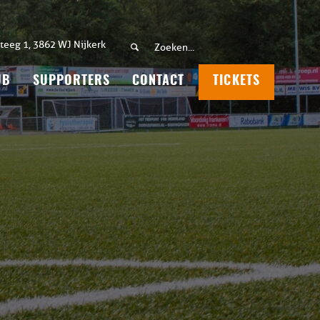
teeg 1, 3862 WJ Nijkerk
UB
SUPPORTERS
CONTACT
TICKETS