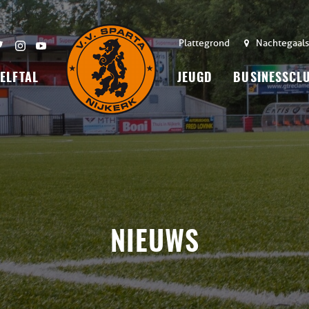
Plattegrond
Nachtegaals
 ELFTAL
JEUGD
BUSINESSCL
NIEUWS