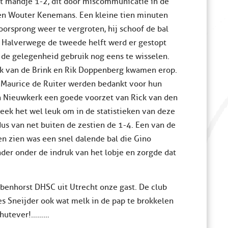
et mandje 1-2, dit door miscommunicatie in de
en Wouter Kenemans. Een kleine tien minuten
oorsprong weer te vergroten, hij schoof de bal
. Halverwege de tweede helft werd er gestopt
 de gelegenheid gebruik nog eens te wisselen.
ick van de Brink en Rik Doppenberg kwamen erop.
n Maurice de Ruiter werden bedankt voor hun
an Nieuwkerk een goede voorzet van Rick van den
eek het wel leuk om in de statistieken van deze
s van net buiten de zestien de 1-4. Een van de
en zien was een snel dalende bal die Gino
der onder de indruk van het lobje en zorgde dat
benhorst DHSC uit Utrecht onze gast. De club
es Sneijder ook wat melk in de pap te brokkelen
…whutever!………