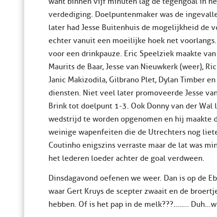
want binnen vijf minuten lag de tegengoal in h
verdediging. Doelpuntenmaker was de ingevall
later had Jesse Buitenhuis de mogelijkheid de v
echter vanuit een moeilijke hoek net voorlangs
voor een drinkpauze. Eric Speelziek maakte van
Maurits de Baar, Jesse van Nieuwkerk (weer), R
Janic Makizodila, Gilbrano Plet, Dylan Timber e
diensten. Niet veel later promoveerde Jesse v
Brink tot doelpunt 1-3. Ook Donny van der Wal l
wedstrijd te worden opgenomen en hij maakte du
weinige wapenfeiten die de Utrechters nog liet
Coutinho enigszins verraste maar de lat was min
het lederen loeder achter de goal verdween.
Dinsdagavond oefenen we weer. Dan is op de Eb
waar Gert Kruys de scepter zwaait en de broertj
hebben. Of is het pap in de melk???…….. Duh