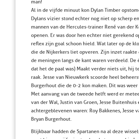
man!
Al in de vijfde minuut kon Dylan Timber opstome
Dylans vizier stond echter nog niet op scherp en
mannen van de Hercules-trainer René van der K
openen. Er was door hen echter niet gerekend o
reflex zijn goal schoon hield. Wat later op de k
die de Nijkerkers liet opveren. Zijn inzet raakte
de meningen langs de kant waren verdeeld. De 
dat het de paal was) Maakt verder niets uit, hij t
raak. Jesse van Nieuwkerk scoorde heel beheerst
Burgerhout die de 0-2 kon maken. Dit was weer
Met aanvang van de tweede helft werd er mete
van der Wal, Justin van Groen, Jesse Buitenhui
achtergeblevenen waren: Roy Bakkenes, Jesse v
Bryan Burgerhout.
Blijkbaar hadden de Spartanen na al deze wissel