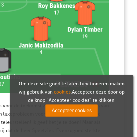
Om deze site goed te laten functioneren maken
wij gebruik van
cookies
. Accepteer deze door op
de knop "Accepteer cookies" te klikken.
en voor de toekomst zichtbaar worden. Slechts van
Accepteer cookies
 een luxeprobleem voor hem met deze prachtige
eleurstellen! Ik geef het je te doen! Maar als
mij dat de heer Speelziek. Evenzogoed sterkte