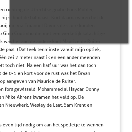
n richting de Utrechtse goalie Fons Mulder,
 hij schoot de bal naast. Kort daarna waren het de
ooij die via Emanuel Davies de score konden
p Gino Coutinho die met een werkelijk katachtige
lok was het aan de andere kant Maurice de Ruiter
 de paal. (Dat leek tenminste vanuit mijn optiek,
één zei 2 meter naast ik en een ander meenden
elt toch niet. Na een half uur was het dan toch
 de 0-1 en kort voor de rust was het Bryan
 op aangeven van Maurice de Ruiter.
en fors gewisseld. Mohammed al Haydar, Donny
s en Mike Ahrens kwamen het veld op. De
an Nieuwkerk, Wesley de Laat, Sam Krant en
s even tijd nodig om aan het spelletje te wennen