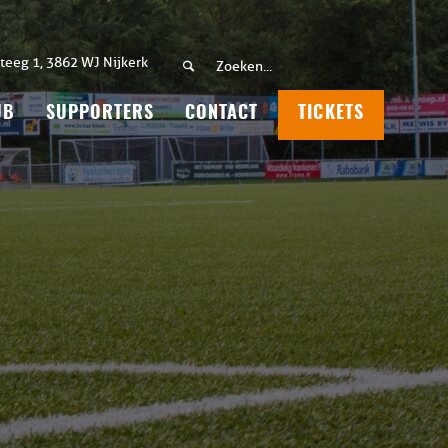
teeg 1, 3862 WJ Nijkerk
UB
SUPPORTERS
CONTACT
TICKETS