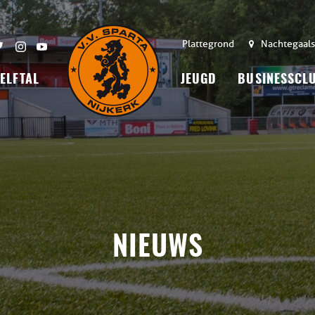
Plattegrond
Nachtegaals
 ELFTAL
JEUGD
BUSINESSCL
NIEUWS