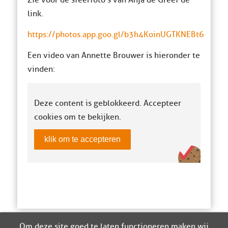
Zie voor de sfeerfoto’s van Anja de Greef de
link.
https://photos.app.goo.gl/b3h4KoinUGTKNEBt6
Een video van Annette Brouwer is hieronder te
vinden:
Deze content is geblokkeerd. Accepteer
cookies om te bekijken.
klik om te accepteren
Om deze site goed te laten functioneren maken wij