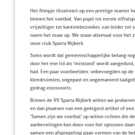
Het filmpje illustreert op een prettige manier 
binnen het voetbal. Van pupil tot eerste elftals
vrijwilliger tot kantinebezoeker, van leider tot s
noem het maar op. We staan allemaal voor het ze
onze club Sparta Nijkerk.
Soms wordt dat gemeenschappelijke belang nog w
door het ene lid als ‘misstand’ wordt aangeduid,
had. Een paar voorbeelden: onbevoegden op de 
kleedruimten, ongepast en ongemanierd taalgebr
gedrag enzovoorts.
Binnen de VV Sparta Nijkerk willen we probere
en dan plaatsen van een geërgerd artikel of ee
‘Samen zijn we voetbal’ op willen richten die d
aanbevelingen kan doen voor het oplossen daar
samen een afspiegeling gaan vormen van de hele