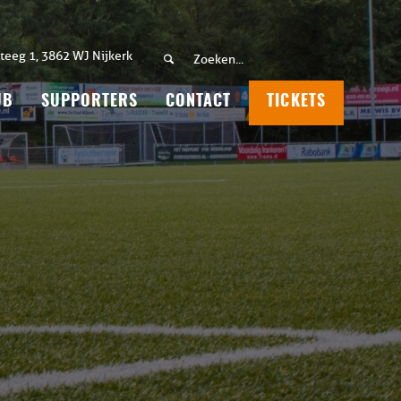
teeg 1, 3862 WJ Nijkerk
UB
SUPPORTERS
CONTACT
TICKETS