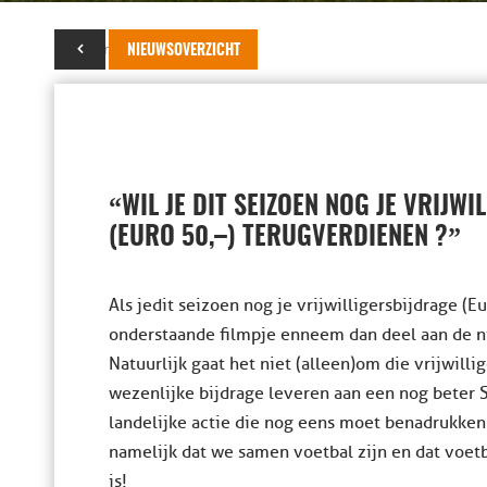
28 maart 2014
NIEUWSOVERZICHT
“
WIL JE DIT SEIZOEN NOG JE VRIJW
”
(EURO 50,–) TERUGVERDIENEN ?
Als je dit seizoen nog je vrijwilligersbijdrage (E
onderstaande filmpje en neem dan deel aan de 
Natuurlijk gaat het niet (alleen)om die vrijwill
wezenlijke bijdrage leveren aan een nog beter S
landelijke actie die nog eens moet benadrukken 
namelijk dat we samen voetbal zijn en dat voet
is!