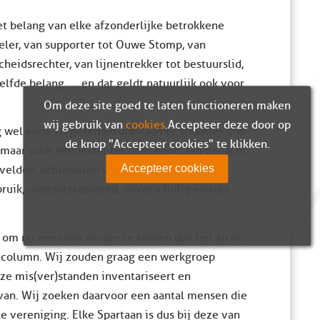
het belang van elke afzonderlijke betrokkene
peler, van supporter tot Ouwe Stomp, van
cheidsrechter, van lijnentrekker tot bestuurslid,
lfde belang….. en dat geldt natuurlijk ook voor
Om deze site goed te laten functioneren maken
wij gebruik van
cookies
. Accepteer deze door op
el eens vergeten en ontstaan er situaties die
de knop "Accepteer cookies" te klikken.
 maar waar een ander lid zelfs nooit aan gedacht
Accepteer cookies
velden, achterlaten van rommel, vieze
uik, ongeïnteresseerd, onverschillig en laks
n om nu eens wat verder te komen dan het zo nu
n column. Wij zouden graag een werkgroep
eze mis(ver)standen inventariseert en
van. Wij zoeken daarvoor een aantal mensen die
 vereniging. Elke Spartaan is dus bij deze van