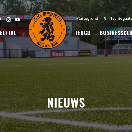
Plattegrond
Nachtegaals
 ELFTAL
JEUGD
BUSINESSCL
NIEUWS