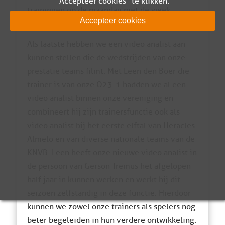
"Accepteer cookies" te klikken.
trainingen op de maandag met de week
Accepteer cookies
toeneemt.
Als laatste hebben we een video analist aan
kunnen stellen die de wedstrijden van onze
prestatie teams filmt. Met Leen den Boer die
trainer is van onze O23-1 hadden we al een
video analist binnen onze vereniging en
combineert hij zijn trainersfunctie ook als
video analist bij het eerste elftal van Heracles
Almelo en van diverse nationale teams van de
KNVB. Leen heeft onze nieuwe video analist in
de persoon van Gerson Tremus het afgelopen
half jaar in kunnen werken en werkt hij dit
seizoen zelfstandig in deze functie. Hierdoor
kunnen we zowel onze trainers als spelers nog
beter begeleiden in hun verdere ontwikkeling.