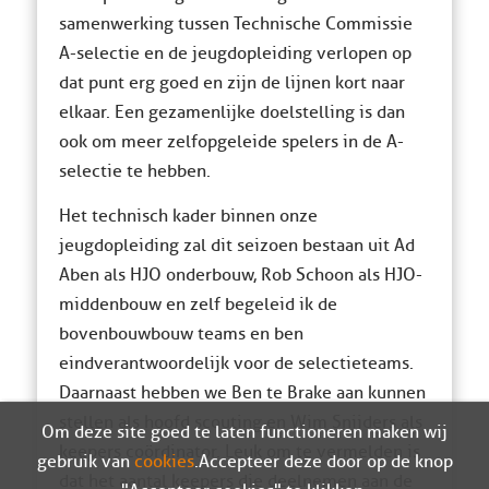
samenwerking tussen Technische Commissie
A-selectie en de jeugdopleiding verlopen op
dat punt erg goed en zijn de lijnen kort naar
elkaar. Een gezamenlijke doelstelling is dan
ook om meer zelfopgeleide spelers in de A-
selectie te hebben.
Het technisch kader binnen onze
jeugdopleiding zal dit seizoen bestaan uit Ad
Aben als HJO onderbouw, Rob Schoon als HJO-
middenbouw en zelf begeleid ik de
bovenbouwbouw teams en ben
eindverantwoordelijk voor de selectieteams.
Daarnaast hebben we Ben te Brake aan kunnen
stellen als hoofd scouting en Wim Snijders als
Om deze site goed te laten functioneren maken wij
keepers coördinator. Leuk om te vermelden is
gebruik van
cookies
. Accepteer deze door op de knop
dat het aantal keepers die deelnemen aan de