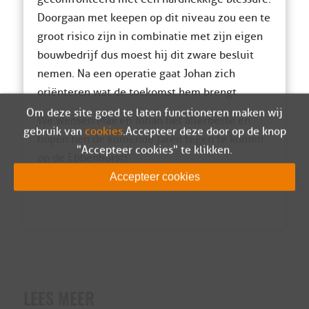
Doorgaan met keepen op dit niveau zou een te
groot risico zijn in combinatie met zijn eigen
bouwbedrijf dus moest hij dit zware besluit
nemen. Na een operatie gaat Johan zich
oriënteren wat de toekomst hem brengt.
Om deze site goed te laten functioneren maken wij
We wensen Max en Johan het allerbeste en
gebruik van
cookies
. Accepteer deze door op de knop
hopen hen de komende jaren tegen te komen
"Accepteer cookies" te klikken.
op de Ebbenhorst!
Accepteer cookies
De Technische Commissie
LEES MEER