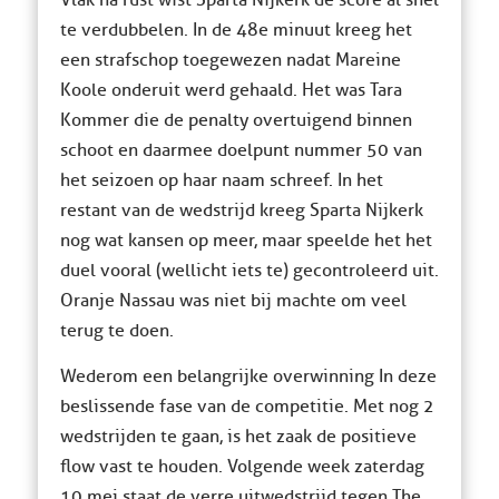
Vlak na rust wist Sparta Nijkerk de score al snel
te verdubbelen. In de 48e minuut kreeg het
een strafschop toegewezen nadat Mareine
Koole onderuit werd gehaald. Het was Tara
Kommer die de penalty overtuigend binnen
schoot en daarmee doelpunt nummer 50 van
het seizoen op haar naam schreef. In het
restant van de wedstrijd kreeg Sparta Nijkerk
nog wat kansen op meer, maar speelde het het
duel vooral (wellicht iets te) gecontroleerd uit.
Oranje Nassau was niet bij machte om veel
terug te doen.
Wederom een belangrijke overwinning In deze
beslissende fase van de competitie. Met nog 2
wedstrijden te gaan, is het zaak de positieve
flow vast te houden. Volgende week zaterdag
10 mei staat de verre uitwedstrijd tegen The